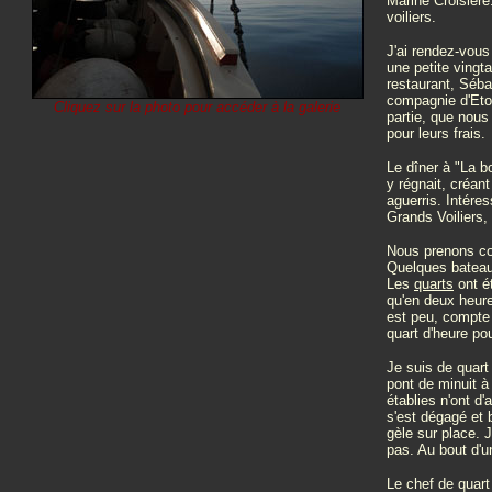
Marine Croisière
voiliers.
J'ai rendez-vous
une petite vingt
restaurant, Séba
compagnie d'Etoi
Cliquez sur la photo pour accéder à la galerie
partie, que nous 
pour leurs frais.
Le dîner à "La b
y régnait, créan
aguerris. Intér
Grands Voiliers, 
Nous prenons co
Quelques bateau
Les
quarts
ont é
qu'en deux heure
est peu, compte 
quart d'heure pou
Je suis de quart
pont de minuit à 
établies n'ont d'
s'est dégagé et b
gèle sur place. J
pas. Au bout d'u
Le chef de quart