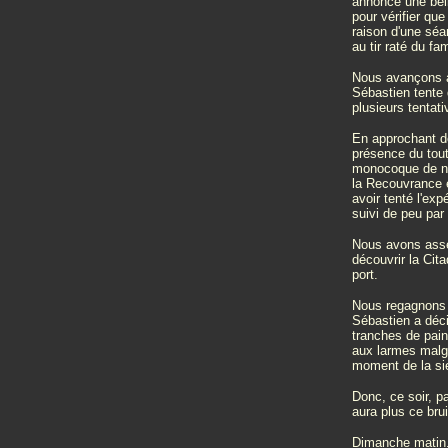
annonce une belle
pour vérifier qu
raison d'une séa
au tir raté du f
Nous avançons 
Sébastien tente 
plusieurs tentati
En approchant de
présence du tout
monocoque de not
la Recouvrance e
avoir tenté l'ex
suivi de peu par
Nous avons assez
découvrir la Cita
port.
Nous regagnons 
Sébastien a décid
tranches de pain
aux larmes malgr
moment de la si
Donc, ce soir, p
aura plus ce brui
Dimanche matin. 