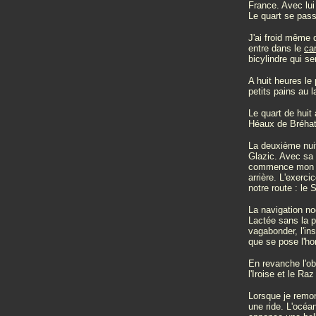
France. Avec lui
Le quart se pas
J'ai froid même 
entre dans le
ca
bicylindre qui s
A huit heures le 
petits pains au la
Le quart de huit
Héaux de Bréhat
La deuxième nuit
Glazic. Avec sa 
commence mon qu
arrière. L'exerc
notre route : le 
La navigation no
Lactée sans la p
vagabonder, l'ins
que se pose l'h
En revanche l'ob
l'Iroise et le R
Lorsque je remon
une ride. L'océan