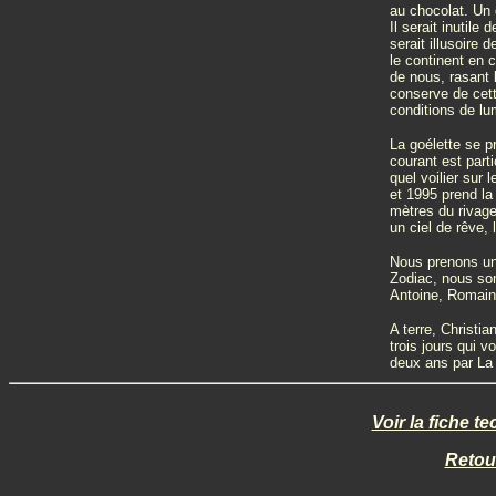
au chocolat. Un 
Il serait inutile
serait illusoire
le continent en 
de nous, rasant 
conserve de cett
conditions de lum
La goélette se p
courant est parti
quel voilier sur
et 1995 prend la
mètres du rivage
un ciel de rêve,
Nous prenons un 
Zodiac, nous so
Antoine, Romain 
A terre, Christi
trois jours qui 
deux ans par La
Voir la fiche t
Retou