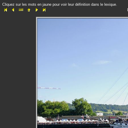
Cliquez sur les mots en jaune pour voir leur définition dans le lexique.